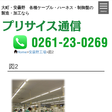
大町・安曇野 各種ケーブル・ハーネス・制御盤の
menu
製造・加工なら
Home
>
安曇野工場
>
図2
図2